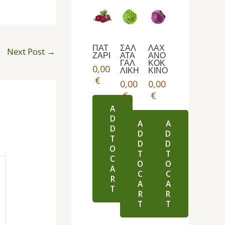
ΠΑΤ
ΣΑΛ
ΛΑΧ
Next Post
→
ΖΑΡΙ
ΑΤΑ
ΑΝΟ
ΓΑΛ
ΚΟΚ
0,00
ΛΙΚΗ
ΚΙΝΟ
€
0,00
0,00
€
€
A
D
A
A
D
D
D
T
D
D
O
T
T
C
O
O
A
C
C
R
A
A
T
R
R
T
T