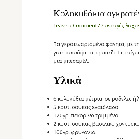
Κολοκυθάκια ογκρατέν
Leave a Comment
/
Συνταγές λαχα
Τα γκρατιναρισμένα φαγητά, με τη
για οποιοδήποτε τραπέζι. Για σί
μια μπεσαμέλ.
Υλικά
6 κολοκύθια μέτρια, σε ροδέλες ή
5 κουτ. σούπας ελαιόλαδο
120γρ. πεκορίνο τριμμένο
2 κουτ. σούπας βασιλικό χοντρο
100γρ. φρυγανιά