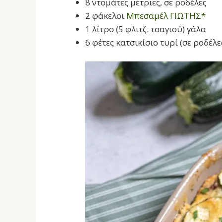
8 ντομάτες μέτριες, σε ροδέλες
2 φάκελοι
Μπεσαμέλ ΓΙΩΤΗΣ*
1 λίτρο (5 φλιτζ. τσαγιού) γάλα
6 φέτες κατσικίσιο τυρί (σε ροδέλε