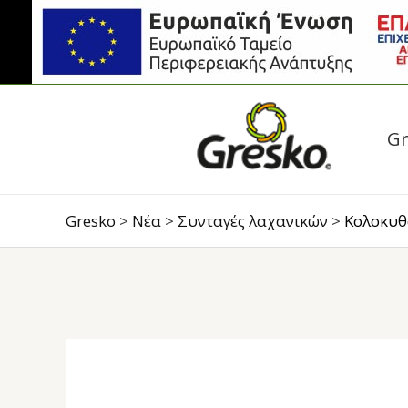
Skip
Post
to
navigation
content
Gr
Gresko
>
Νέα
>
Συνταγές λαχανικών
>
Κολοκυθά