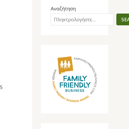
Αναζήτηση
SE
(5