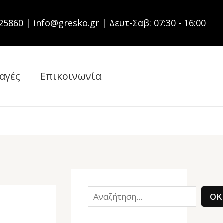
S
25860 | info@gresko.gr | Δευτ-Σαβ: 07:30 - 16:00
e
a
r
αγές
Επικοινωνία
c
h
ΟΚ