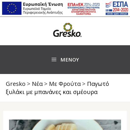
Skip
Post
S
MAIN
to
navigation
e
MENU
content
a
r
c
ΜΕΝΟΥ
h
Gresko
>
Νέα
>
Με Φρούτα
>
Παγωτό
ξυλάκι με μπανάνες και σμέουρα