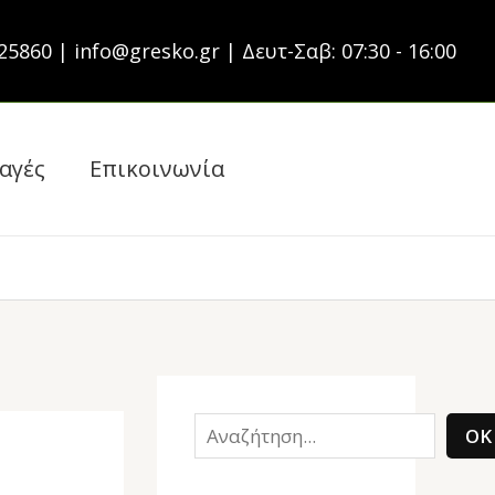
S
25860 | info@gresko.gr | Δευτ-Σαβ: 07:30 - 16:00
e
a
r
αγές
Επικοινωνία
c
h
ΟΚ