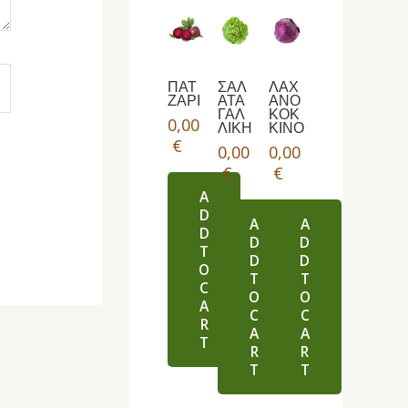
ΠΑΤ
ΣΑΛ
ΛΑΧ
ΖΑΡΙ
ΑΤΑ
ΑΝΟ
ΓΑΛ
ΚΟΚ
0,00
ΛΙΚΗ
ΚΙΝΟ
€
0,00
0,00
€
€
A
D
A
A
D
D
D
T
D
D
O
T
T
C
O
O
A
C
C
R
A
A
T
R
R
T
T