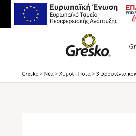
Skip
Post
to
navigation
content
Gr
Gresko
>
Νέα
>
Χυμοί - Ποτά
>
3 φρουτένια κοκ