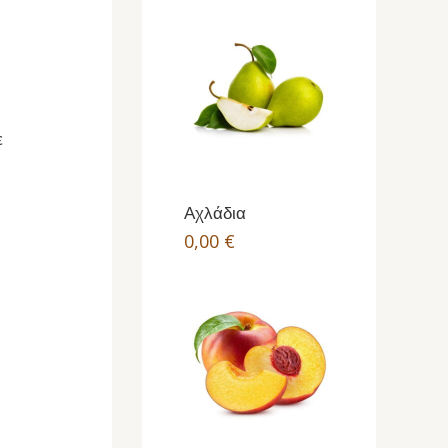
ε
Αχλάδια
0,00
€