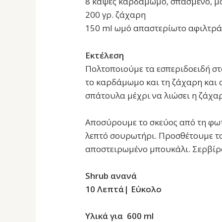
8 κάψες καρδάμωμο, σπασμένο, μ
200 γρ. ζάχαρη
150 ml ωμό απαστερίωτο αφιλτρά
Εκτέλεση
Πολτοποιούμε τα εσπεριδοειδή στ
το καρδάμωμο και τη ζάχαρη και 
σπάτουλα μέχρι να λιώσει η ζάχα
Αποσύρουμε το σκεύος από τη φωτ
λεπτό σουρωτήρι. Προσθέτουμε το
αποστειρωμένο μπουκάλι. Σερβίρο
Shrub ανανά
10 Λεπτά| Εύκολο
Υλικά για 600 ml