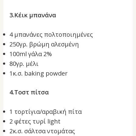
3.Κέικ μπανάνα
4 μπανάνες πολτοποιημένες
250γρ. βρώμη αλεσμένη
100ml γάλα 2%
80γρ. μέλι
1κ.σ. baking powder
4.Τοστ πίτσα
1 τορτίγια/αραβική πίτα
2 φέτες τυρί light
2κ.σ. σάλτσα ντομάτας