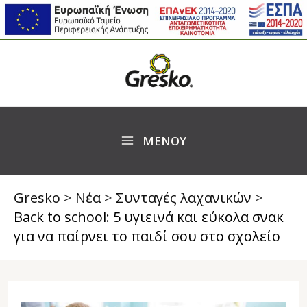
Skip
Post
S
MAIN
to
navigation
e
MENU
content
a
r
c
ΜΕΝΟΥ
h
Gresko
>
Νέα
>
Συνταγές λαχανικών
>
Back to school: 5 υγιεινά και εύκολα σνακ
για να παίρνει το παιδί σου στο σχολείο